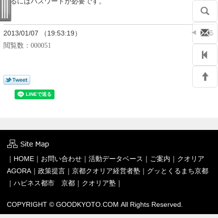
するにはパスワードが必要です。
2013/01/07 （19:53:19）
閲覧数：
000051
｜
HOME
｜
お問い合わせ
｜
活動データベース
｜
ご案内
｜
クオリア
AGORA
｜
政策提言
｜
京都クオリア経営者塾
｜
グッとくるまち京都
｜
ハピネス都市 京都
｜
クオリア塾
｜
COPYRIGHT © GOODKYOTO.COM All Rights Reserved.