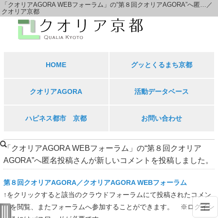
「クオリアAGORA WEBフォーラム」の“第８回クオリアAGORA”へ匿…／
クオリアAGORA
クオリア京都
活動データベース
クオリアAGORA報告
京都クオリア経営者塾ブロ...
旧クオリアブログ
HOME
グッとくるまち京都
グッとくるまち京都
政策提言
ハピネス都市 京都
クオリアAGORA
活動データベース
京都クオリア経営者塾
クオリア塾
ハピネス都市 京都
お問い合わせ
活動データベース内を検索
「クオリアAGORA WEBフォーラム」の“第８回クオリア
AGORA”へ匿名投稿さんが新しいコメントを投稿しました。
空白→AND検索
第８回クオリアAGORA／クオリアAGORA WEBフォーラム
OR→OR検索
↑をクリックすると該当のクラウドフォーラムにて投稿されたコメン
[キーワード]→NOT検索
トを閲覧、またフォーラムへ参加することができます。 ※ログイン