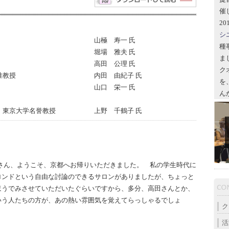
催
2
シ
山極 寿一 氏
種
堀場 雅夫 氏
ま
高田 公理 氏
ク
准教授
内田 由紀子 氏
を
山口 栄一 氏
ん
 東京大学名誉教授
上野 千鶴子 氏
さん、ようこそ、京都へお帰りいただきました。 私の学生時代に
ロンドという自由な討論のできるサロンがありましたが、ちょっと
ほうでみさせていただいたぐらいですから、多分、高田さんとか、
いう人たちの方が、あの熱い雰囲気を覚えてらっしゃるでしょ
ク
。
活