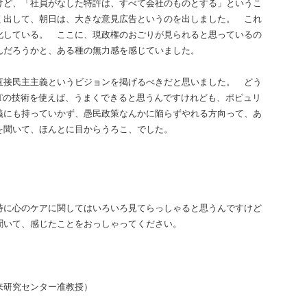
けど、「社員がなした特許は、すべて会社のものとする」というこ
く出して、朝日は、大きな意見広告というのを出しました。 これ
化している。 ここに、現政権のおごりが見られると思っているの
んだろうかと、ある種の無力感を感じていました。
直接民主主義というビジョンを掲げるべきだと思いました。 どう
Tの技術を使えば、うまくできると思うんですけれども、ポピュリ
義にも持っていかず、愚民政策なんかに陥らずやれる方向って、あ
を聞いて、ほんとに目からうろこ、でした。
特に心のケアに関してはいろいろ見てらっしゃると思うんですけど
聞いて、感じたことをおっしゃってください。
来研究センター准教授）