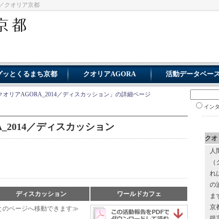
ジ／クオリア京都
グッとくるまち京都
クオリアAGORA
活動データベー
クオリアAGORA_2014／ディスカッション」の詳細ページ
イン
A_2014／ディスカッション
クオ
人
（
れ
の
ディスカッション
ワールドカフェ
ま
京
とのページへ移動できます≫
提