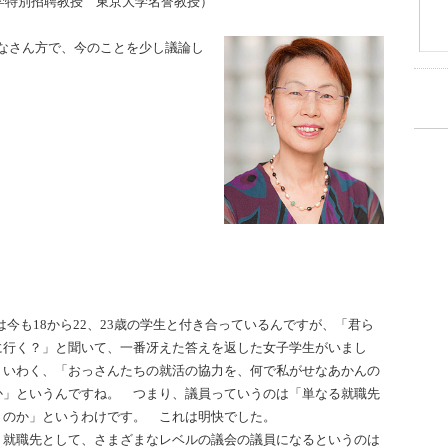
学特別招聘教授 東京大学名誉教授）
なさん方で、今のことを少し議論し
う。
）
は今も18から22、23歳の学生と付き合っているんですが、「君ら
に行く？」と聞いて、一番冴えた答えを返した女子学生がいまし
 いわく、「おっさんたちの就活の協力を、何で私がせなあかんの
か」というんですね。 つまり、議員っていうのは「単なる就職先
うのか」というわけです。 これは明快でした。
、就職先として、さまざまなレベルの議会の議員になるというのは