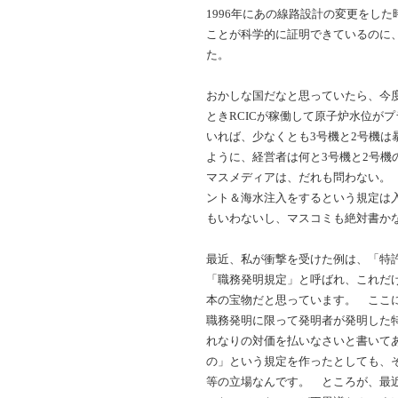
1996年にあの線路設計の変更をし
ことが科学的に証明できているのに
た。
おかしな国だなと思っていたら、今
ときRCICが稼働して原子炉水位が
いれば、少なくとも3号機と2号機は
ように、経営者は何と3号機と2号機
マスメディアは、だれも問わない。 
ント＆海水注入をするという規定は
もいわないし、マスコミも絶対書か
最近、私が衝撃を受けた例は、「特
「職務発明規定」と呼ばれ、これだ
本の宝物だと思っています。 ここ
職務発明に限って発明者が発明した
れなりの対価を払いなさいと書いて
の」という規定を作ったとしても、
等の立場なんです。 ところが、最