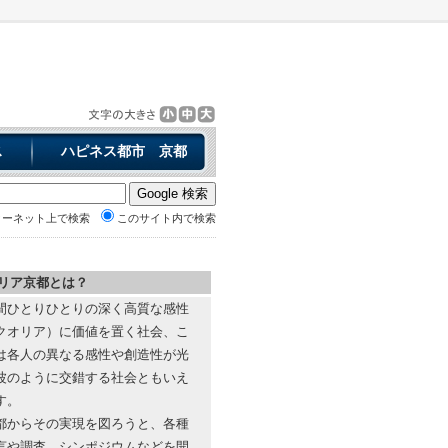
ス
ハピネス都市 京都
ターネット上で検索
このサイト内で検索
リア京都とは？
間ひとりひとりの深く高質な感性
クオリア）に価値を置く社会、こ
は各人の異なる感性や創造性が光
波のように交錯する社会ともいえ
す。
都からその実現を図ろうと、各種
言や調査、シンポジウムなどを開