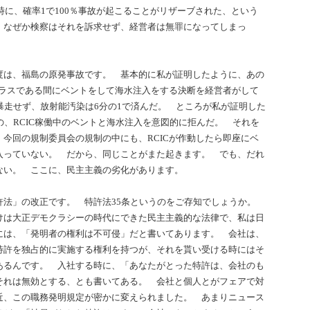
た時に、確率1で100％事故が起こることがリザーブされた、という
、なぜか検察はそれを訴求せず、経営者は無罪になってしまっ
度は、福島の原発事故です。 基本的に私が証明したように、あの
プラスである間にベントをして海水注入をする決断を経営者がして
暴走せず、放射能汚染は6分の1で済んだ。 ところが私が証明した
の、RCIC稼働中のベントと海水注入を意図的に拒んだ。 それを
今回の規制委員会の規制の中にも、RCICが作動したら即座にベ
入っていない。 だから、同じことがまた起きます。 でも、だれ
ない。 ここに、民主主義の劣化があります。
許法」の改正です。 特許法35条というのをご存知でしょうか。
けは大正デモクラシーの時代にできた民主主義的な法律で、私は日
には、「発明者の権利は不可侵」だと書いてあります。 会社は、
特許を独占的に実施する権利を持つが、それを貰い受ける時にはそ
あるんです。 入社する時に、「あなたがとった特許は、会社のも
それは無効とする、とも書いてある。 会社と個人とがフェアで対
近、この職務発明規定が密かに変えられました。 あまりニュース