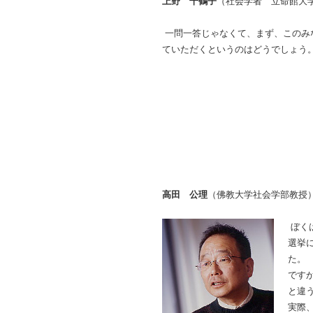
上野 千鶴子
（社会学者 立命館大
一問一答じゃなくて、まず、このみ
ていただくというのはどうでしょ
高田 公理
（佛教大学社会学部教授
ぼく
選挙
た。
です
と違
実際