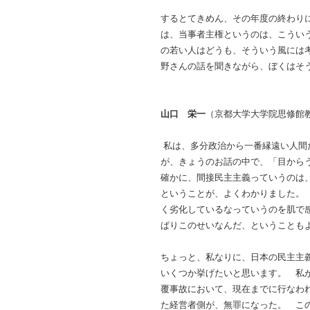
するとてきめん、その年度の終わり
は、当事者主権というのは、こうい
の若い人はどうも、そういう風には
野さんの話を聞きながら、ぼくはそ
山口 栄一
（京都大学大学院思修館
私は、多分政治から一番縁遠い人間
が、きょうのお話の中で、「目から
確かに、間接民主主義っていうのは
ということが、よくわかりました。
く劣化しているなっていうのを肌で
ぱりこのせいなんだ、ということ
ちょっと、私なりに、日本の民主主
いくつか挙げたいと思います。 私が
覆事故において、現在までに行なわ
た経営者側が、無罪になった。 こ