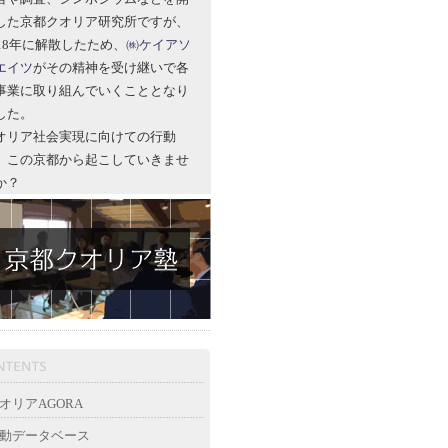
した京都クオリア研究所ですが、
018年に解散したため、
㈱ケイアソ
エイツ
がその精神を受け継いで各
事業に取り組んでいくこととなり
した。
オリア社会実現に向けての行動
、この京都から起こしていきませ
か？
オリアAGORA
動データベース