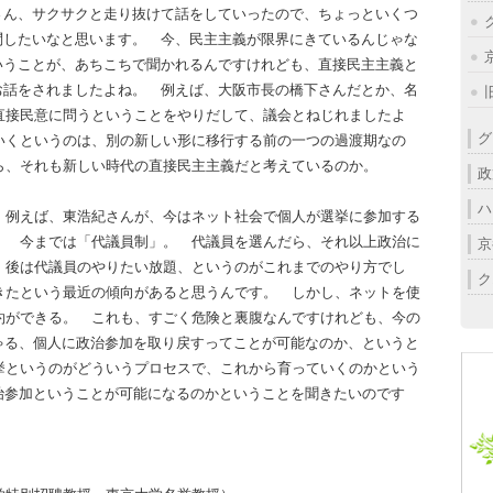
さん、サクサクと走り抜けて話をしていったので、ちょっといくつ
問したいなと思います。 今、民主主義が限界にきているんじゃな
いうことが、あちこちで聞かれるんですけれども、直接民主主義と
お話をされましたよね。 例えば、大阪市長の橋下さんだとか、名
直接民意に問うということをやりだして、議会とねじれましたよ
グ
いくというのは、別の新しい形に移行する前の一つの過渡期なの
ら、それも新しい時代の直接民主主義だと考えているのか。
政
ハ
、例えば、東浩紀さんが、今はネット社会で個人が選挙に参加する
。 今までは「代議員制」。 代議員を選んだら、それ以上政治に
京
、後は代議員のやりたい放題、というのがこれまでのやり方でし
ク
きたという最近の傾向があると思うんです。 しかし、ネットを使
約ができる。 これも、すごく危険と裏腹なんですけれども、今の
ゃる、個人に政治参加を取り戻すってことが可能なのか、というと
挙というのがどういうプロセスで、これから育っていくのかという
治参加ということが可能になるのかということを聞きたいのです