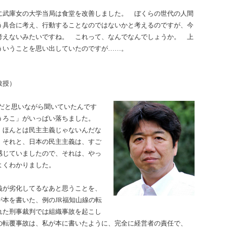
に武庫女の大学当局は食堂を改善しました。 ぼくらの世代の人間
う具合に考え、行動することなのではないかと考えるのですが、今
考えないみたいですね。 これって、なんでなんでしょうか。 上
ういうことを思い出していたのですが……。
教授）
だと思いながら聞いていたんです
うろこ」がいっぱい落ちました。
、ほんとは民主主義じゃないんだな
 それと、日本の民主主義は、すご
感じていましたので、それは、やっ
もよくわかりました。
義が劣化してるなあと思うことを、
本を書いた、例のJR福知山線の転
れた刑事裁判では組織事故を起こし
の転覆事故は、私が本に書いたように、完全に経営者の責任で、