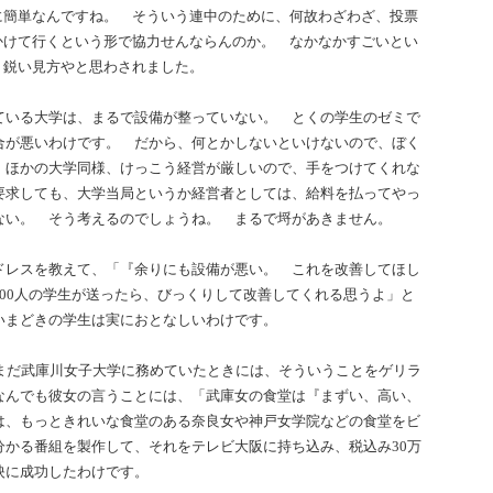
に簡単なんですね。 そういう連中のために、何故わざわざ、投票
かけて行くという形で協力せんならんのか。 なかなかすごいとい
、鋭い見方やと思わされました。
ている大学は、まるで設備が整っていない。 とくの学生のゼミで
合が悪いわけです。 だから、何とかしないといけないので、ぼく
、ほかの大学同様、けっこう経営が厳しいので、手をつけてくれな
要求しても、大学当局というか経営者としては、給料を払ってやっ
ない。 そう考えるのでしょうね。 まるで埒があきません。
ドレスを教えて、「『余りにも設備が悪い。 これを改善してほし
00人の学生が送ったら、びっくりして改善してくれる思うよ」と
いまどきの学生は実におとなしいわけです。
がまだ武庫川女子大学に務めていたときには、そういうことをゲリラ
なんでも彼女の言うことには、「武庫女の食堂は『まずい、高い、
は、もっときれいな食堂のある奈良女や神戸女学院などの食堂をビ
分かる番組を製作して、それをテレビ大阪に持ち込み、税込み30万
映に成功したわけです。