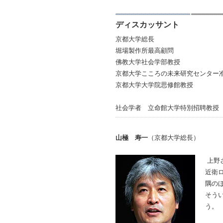
ディスカッサント
京都大学総長
堀場製作所最高顧問
佛教大学社会学部教授
京都大学こころの未来研究センター
京都大学大学院思修館教授
社会学者 立命館大学特別招聘教授
山極 寿一
（京都大学総長）
上野
近衛
隅の
そう
う